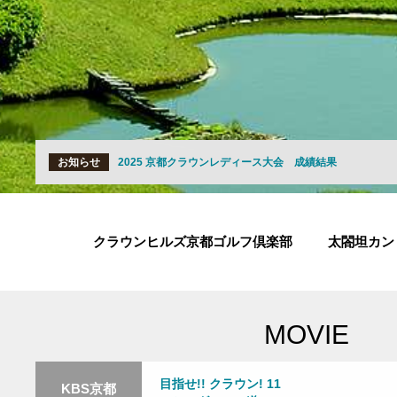
お知らせ
2025 京都クラウンレディース大会 成績結果
クラウンヒルズ京都ゴルフ倶楽部
太閤坦カン
MOVIE
目指せ!! クラウン! 11
KBS京都