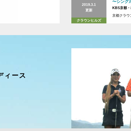
〜シング
2019.3.1
KBS京都
更新
京都クラウン
クラウンヒルズ
レディース