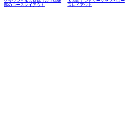
クラウンヒルズ京都ゴルフ倶楽
太閤坦カントリークラブのコー
部のコースレイアウト
スレイアウト