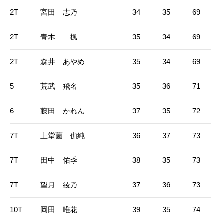
2T
宮田 志乃
34
35
69
2T
青木 楓
35
34
69
2T
森井 あやめ
35
34
69
5
荒武 飛名
35
36
71
6
藤田 かれん
37
35
72
7T
上堂薗 伽純
36
37
73
7T
田中 佑季
38
35
73
7T
望月 綾乃
37
36
73
10T
岡田 唯花
39
35
74