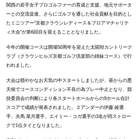
関西の若手女子プロゴルファーの育成と支援、地元サポータ
ーとの交流促進、さらにゴルフを通した社会貢献を目的とし
たミニツアー“京都クラウンレディース＆プロアマチャリテ
ィ大会”が第6回目を迎えることとなりました。
今年の開催コースは開場50周年を迎えた太閤坦カントリーク
ラブ（クラウンヒルズ京都ゴルフ倶楽部の姉妹コース）で行
われました。
大会は穏やかなお天気の中スタートしましたが、昼からの悪
天候でコースコンディション不良の為プレー中止となり、競
技委員会の判断により各スタートホールからの9ホール合計
スコアで成績が発表されました。２アンダーの伊藤 綾選
手、夫馬 菜月選手、エイミー・コガ選手の3名が同ストロー
クで1位タイとなりました。