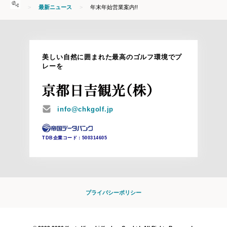
HOME
最新ニュース
年末年始営業案内!!
美しい自然に囲まれた最高のゴルフ環境でプ
レーを
MAIL
info@chkgolf.jp
TDB企業コード：
500314605
プライバシーポリシー