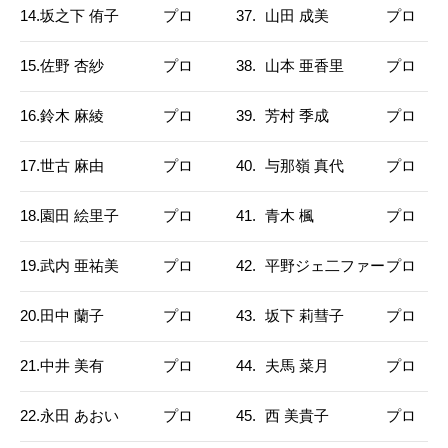
14.
坂之下 侑子
プロ
37.
山田 成美
プロ
15.
佐野 杏紗
プロ
38.
山本 亜香里
プロ
16.
鈴木 麻綾
プロ
39.
芳村 季成
プロ
17.
世古 麻由
プロ
40.
与那嶺 真代
プロ
18.
園田 絵里子
プロ
41.
青木 楓
プロ
19.
武内 亜祐美
プロ
42.
平野ジェ二ファー
プロ
20.
田中 蘭子
プロ
43.
坂下 莉彗子
プロ
21.
中井 美有
プロ
44.
夫馬 菜月
プロ
22.
永田 あおい
プロ
45.
西 美貴子
プロ