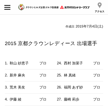
アクセス
2015年7月4日(土)
作成日:
2015 京都クラウンレディース 出場選手
1.
秋山 紗恵子
プロ
24.
西村 加菜子
プロ
2.
新井 麻央
プロ
25.
林 真緒
プロ
3.
荒木 美友
プロ
26.
福岡 あず紗
プロ
4.
伊藤 綾
プロ
27.
藤崎 莉歩
プロ