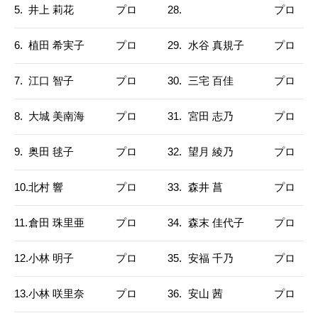
5.
井上 莉花
プロ
28.
プロ
6.
植田 希実子
プロ
29.
水谷 真規子
プロ
7.
江口 智子
プロ
30.
三宅 百佳
プロ
8.
大城 美南海
プロ
31.
宮田 志乃
プロ
9.
奥田 毬子
プロ
32.
望月 綾乃
プロ
10.
北村 響
プロ
33.
森井 菖
プロ
11.
倉田 珠里亜
プロ
34.
森末 佳代子
プロ
12.
小林 明子
プロ
35.
安福 千乃
プロ
13.
小林 咲里奈
プロ
36.
安山 茜
プロ