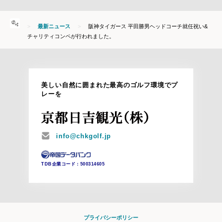
HOME
最新ニュース
阪神タイガース 平田勝男ヘッドコーチ就任祝い&
チャリティコンペが行われました。
美しい自然に囲まれた最高のゴルフ環境でプ
レーを
MAIL
info@chkgolf.jp
TDB企業コード：
500314605
プライバシーポリシー