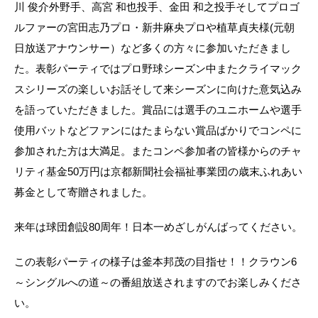
川 俊介外野手、高宮 和也投手、金田 和之投手そしてプロゴ
ルファーの宮田志乃プロ・新井麻央プロや植草貞夫様(元朝
日放送アナウンサー）など多くの方々に参加いただきまし
た。表彰パーティではプロ野球シーズン中またクライマック
スシリーズの楽しいお話そして来シーズンに向けた意気込み
を語っていただきました。賞品には選手のユニホームや選手
使用バットなどファンにはたまらない賞品ばかりでコンペに
参加された方は大満足。またコンペ参加者の皆様からのチャ
リティ基金50万円は京都新聞社会福祉事業団の歳末ふれあい
募金として寄贈されました。
来年は球団創設80周年！日本一めざしがんばってください。
この表彰パーティの様子は釜本邦茂の目指せ！！クラウン6
～シングルへの道～の番組放送されますのでお楽しみくださ
い。