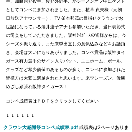
手、加藤康介投手、俊介外野手、がシーズンオフ中にゲスト
としてコンペに参加されました。また、植草 貞夫様（元朝
日放送アナウンサー）、TV 釜本邦茂の目指せクラウンでお
世話になっている酒井連子アナも参加いただき、当日表彰式
の司会をしていただきました。阪神ﾀｲｶﾞｰｽの皆様からは、今
シーズを振り返り、また来季出直しの意気込みなどをお話頂
き、会場は大いにもりあがりました。コンペ賞品は阪神タイ
ガース有力選手のサイン入りバット、ユニホーム、ボール、
グッズなど希少価値のあるものが多く、コンペに参加された
皆様方は大変に満足されたと思います。来季シーズン、優勝
めざし頑張れ阪神タイガース!!
コンペ成績表はＰＤＦをクリックしてください
⇓ ⇓ ⇓ ⇓ ⇓ ⇓
クラウン大感謝祭コンペ成績表.pdf
成績表は2ページありま