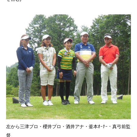
左から三津プロ・櫻井プロ・酒井アナ・釜本ｵｰﾅｰ・真弓前監
督