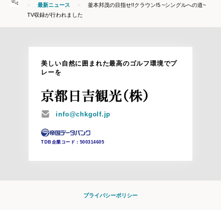
HOME
最新ニュース
釜本邦茂の目指せ!!クラウン!5 ~シングルへの道~
TV収録が行われました
美しい自然に囲まれた最高のゴルフ環境でプ
レーを
MAIL
info@chkgolf.jp
TDB企業コード：
500314605
プライバシーポリシー