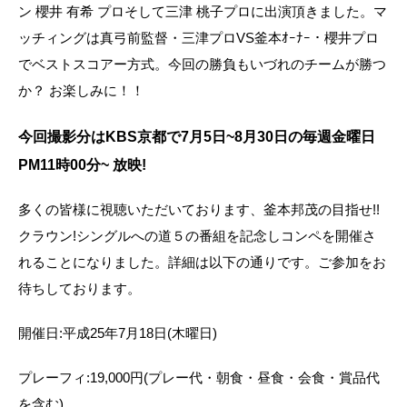
ン 櫻井 有希 プロそして三津 桃子プロに出演頂きました。マ
ッチィングは真弓前監督・三津プロVS釜本ｵｰﾅｰ・櫻井プロ
でベストスコアー方式。今回の勝負もいづれのチームが勝つ
か？ お楽しみに！！
今回撮影分はKBS京都で7月5日~8月30日の毎週金曜日
PM11時00分~ 放映!
多くの皆様に視聴いただいております、釜本邦茂の目指せ!!
クラウン!シングルへの道５の番組を記念しコンペを開催さ
れることになりました。詳細は以下の通りです。ご参加をお
待ちしております。
開催日:平成25年7月18日(木曜日)
プレーフィ:19,000円(プレー代・朝食・昼食・会食・賞品代
を含む)