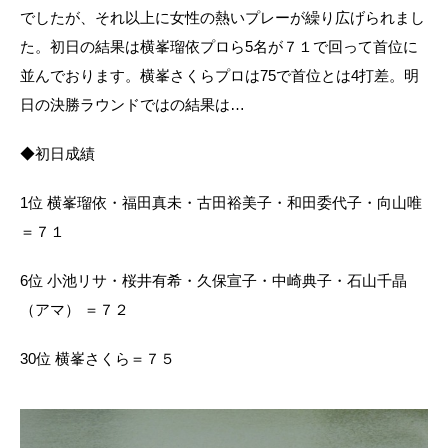
でしたが、それ以上に女性の熱いプレーが繰り広げられまし
た。初日の結果は横峯瑠依プロら5名が７１で回って首位に
並んでおります。横峯さくらプロは75で首位とは4打差。明
日の決勝ラウンドではの結果は…
◆初日成績
1位 横峯瑠依・福田真未・古田裕美子・和田委代子・向山唯
＝７１
6位 小池リサ・桜井有希・久保宣子・中崎典子・石山千晶
（アマ） ＝７２
30位 横峯さくら＝７５